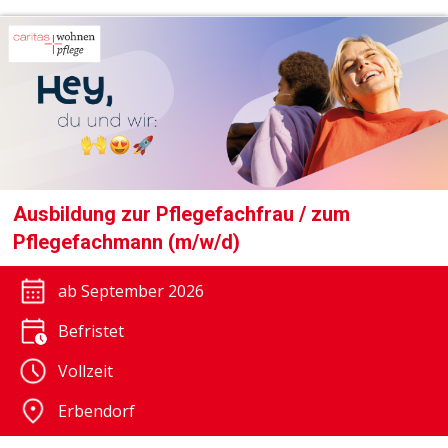
Ausbildung zur Pflegefachfrau / zum
Pflegefachmann (m/w/d)
ab September 2026
Befristet
Vollzeit
Erbendorf