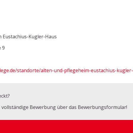
im Eustachius-Kugler-Haus
e 9
lege.de/standorte/alten-und-pflegeheim-eustachius-kugler
eckt?
re vollständige Bewerbung über das Bewerbungsformular!