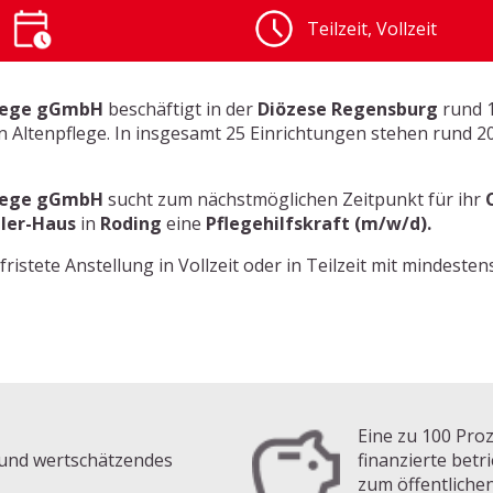
Teilzeit, Vollzeit
flege gGmbH
beschäftigt in der
Diözese Regensburg
rund 1
en Altenpflege. In insgesamt 25 Einrichtungen stehen rund 2
flege gGmbH
sucht zum nächstmöglichen Zeitpunkt für ihr
ler-Haus
in
Roding
eine
Pflegehilfskraft (m/w/d).
ristete Anstellung in Vollzeit oder in Teilzeit mit mindeste
Eine zu 100 Pro
s und wertschätzendes
finanzierte betr
zum öffentliche