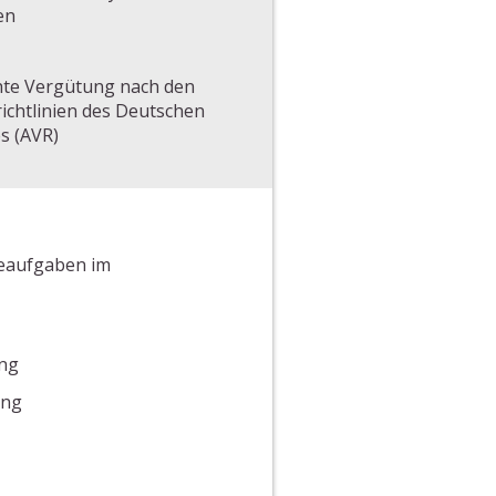
gen
hte Vergütung nach den
richtlinien des Deutschen
es (AVR)
geaufgaben im
ung
ung